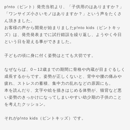
p!nto（ピント）発売当初より、「子供用のはありま
すか？」
「ワンサイズ小さいモノはありますか？」という声をたく
さ
ん頂きました。
お客様の声から開発が始まりましたp!nto kids（ピントキッ
ズ）は、発売発表までに試行錯誤を
繰り返し、ようやく今日
という日を迎える事ができました
。
子どもの頃に身に付く姿勢はとても大切です。
なぜならば、0～12歳までの期間に骨格や内蔵が目まぐ
るしく
成長するからです。姿勢が正しくないと、背中や腰
の痛みや
疲れ、ストレスの蓄積、集中力の乱れなどの原因
にも。
本を読んだり、文字や絵を描きはじめる体勢が、猫背など
悪
い姿勢のきっかけになってしまいやすい幼少期の子供の
こと
を考えたクッション。
それがp!nto kids（ピントキッズ）です。