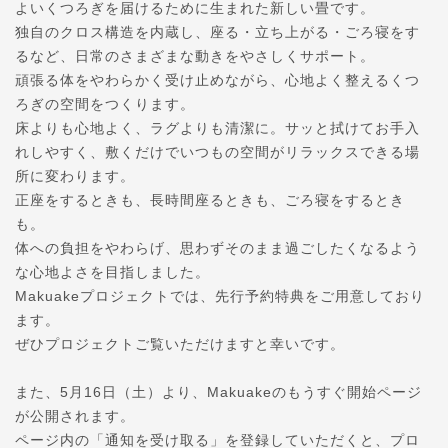
よいくつろぎを届けるために生まれた新しい畳です。
独自のクロス構造を内蔵し、座る・立ち上がる・ごろ寝をす
るなど、日常のさまざまな動きをやさしくサポート。
頑張る体をやわらかく受け止めながら、心地よく整えるくつ
ろぎの空間をつくります。
床よりも心地よく、ラグよりも清潔に。サッと拭けてお手入
れしやすく、敷くだけでいつもの空間がリラックスできる場
所に変わります。
正座をするときも、長時間座るときも、ごろ寝をするとき
も。
体への負担をやわらげ、思わずそのまま過ごしたくなるよう
な心地よさを目指しました。
Makuakeプロジェクトでは、先行予約特典をご用意しており
ます。
ぜひプロジェクトご覧いただけますと幸いです。
また、5月16日（土）より、Makuakeのもうすぐ開始ページ
が公開されます。
ページ内の「通知を受け取る」を登録していただくと、プロ