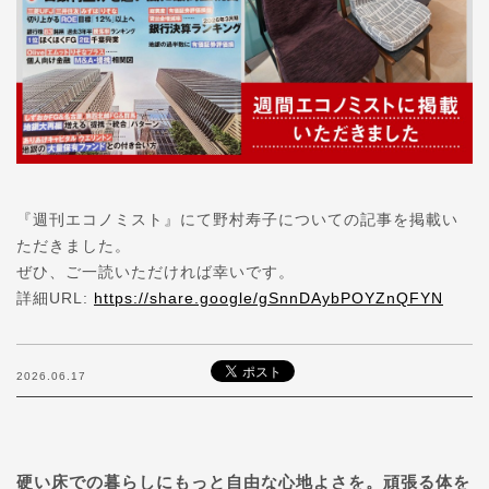
『週刊エコノミスト』にて野村寿子についての記事を掲載い
ただきました。
ぜひ、ご一読いただければ幸いです。
詳細URL:
https://share.google/gSnnDAybPOYZnQFYN
2026.06.17
硬い床での暮らしにもっと自由な心地よさを。頑張る体を