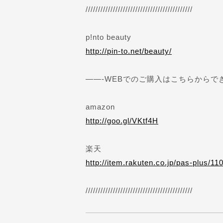
///////////////////////////////////////////
p!nto beauty
http://pin-to.net/beauty/
——-WEBでのご購入はこちらからで
amazon
http://goo.gl/VKtf4H
楽天
http://item.rakuten.co.jp/pas-plus/11
///////////////////////////////////////////